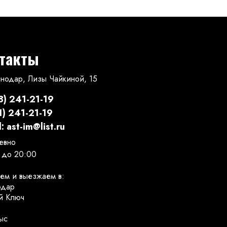
такты
снодар, Лизы Чайкиной, 15
8) 241-21-19
1) 241-21-19
:
ast-im@list.ru
евно
 до 20:00
ем и выезжаем в:
одар
й Ключ
ыс