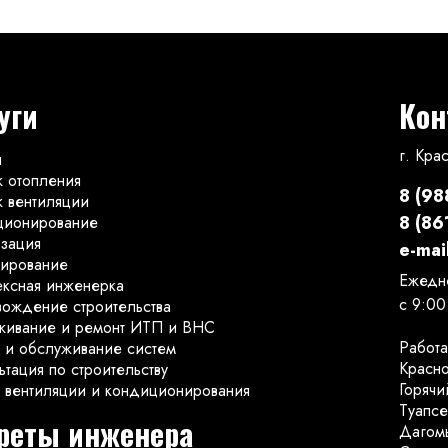
уги
Кон
г. Кра
я
 отопления
8 (98
 вентиляции
8 (86
ционирование
зация
e-mail
ирование
Ежедн
ксная инженерка
с 9:00
ождение строительства
живание и ремонт ИТП и ВНС
Работа
 и обслуживание систем
Красн
ьтация по строительству
Горячи
 вентиляции и кондиционирования
Туапсе
реты инженера
Дагом