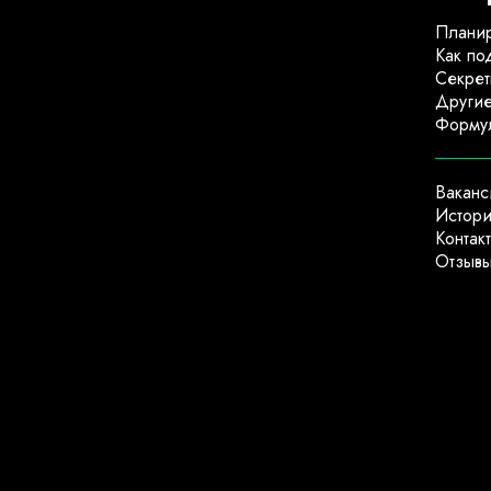
Планир
Как по
Секрет
Другие
Формул
Ваканс
Истори
Контак
Отзыв