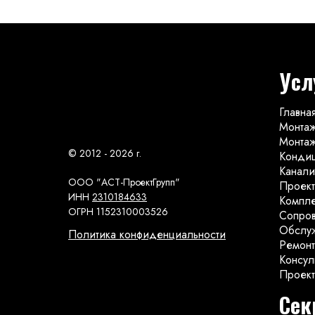
Усл
Главна
Монтаж
Монтаж
© 2012 - 2026 г.
Конди
Канали
ООО "АСТ-ПроектГрупп"
Проект
ИНН
2310184633
Компле
ОГРН 1152310003526
Сопров
Обслу
Политика конфиденциальности
Ремонт
Консул
Проект
Сек