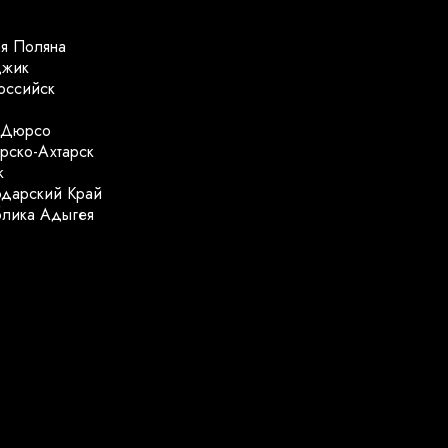
ая Поляна
джик
оссийск
-Дюрсо
рско-Ахтарск
к
одарский Край
блика Адыгея