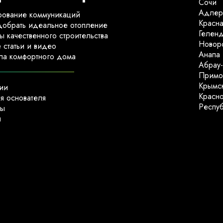
Сочи
Адлер
ование коммуникаций
Красн
добрать идеальное отопление
Гелен
ы качественного строительства
Новор
 статьи и видео
Анапа
а комфортного дома
Абрау
Примо
Крымс
ии
Красн
я основателя
Респу
ты
ы